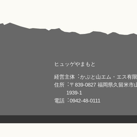
ヒュッゲやまもと
経営主体︓
かぶと⼭エム・エス有
住所︓
〒839-0827 福岡県久留⽶
1939-1
電話︓
0942-48-0111