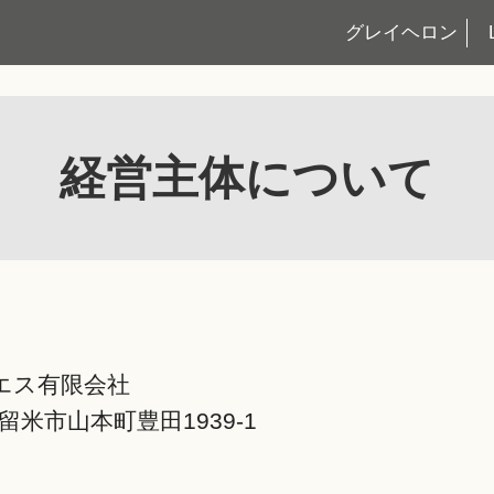
グレイヘロン
経営主体について
エス有限会社
久留⽶市⼭本町豊⽥1939-1