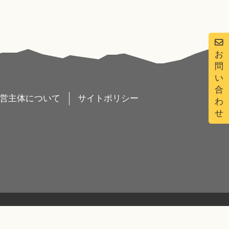
お
問
い
合
営主体について
サイトポリシー
わ
せ