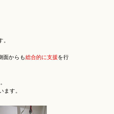
す。
側面からも
総合的に支援
を行
す。
います。