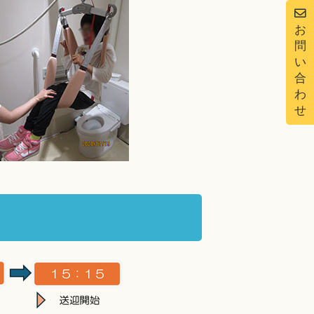
お
問
い
合
わ
せ