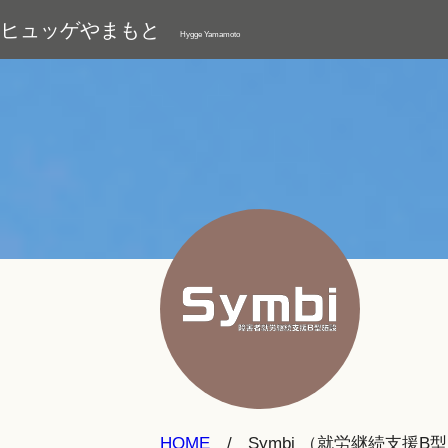
ヒュッゲやまもと
Hygge Yamamoto
HOME
Symbi （就労継続支援B