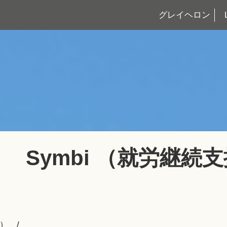
グレイヘロン
Symbi （就労継続
型）